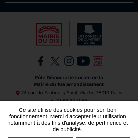
Pôle Démocratie Locale de la
Mairie du 10e arrondissement
72 rue du Faubourg Saint-Martin
75010 Paris
01 53 72 11 53
Ce site utilise des cookies pour son bon
Contact
fonctionnement. Merci d'accepter leur utilisation
notamment à des fins d'analyse, de pertinence et
de publicité.