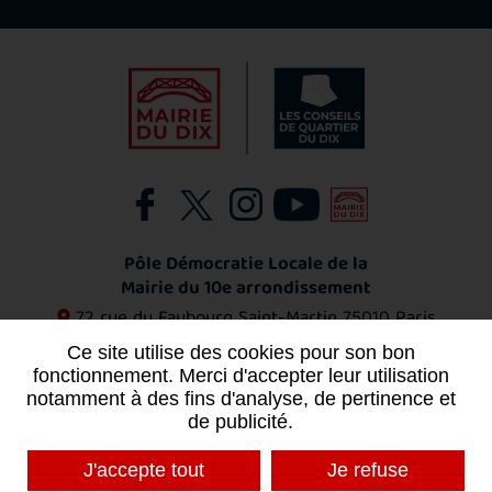
Pôle Démocratie Locale de la
Mairie du 10e arrondissement
72 rue du Faubourg Saint-Martin
75010 Paris
01 53 72 11 53
Ce site utilise des cookies pour son bon
fonctionnement. Merci d'accepter leur utilisation
notamment à des fins d'analyse, de pertinence et
Contact
de publicité.
J'accepte tout
Je refuse
MENTIONS LÉGALES
PLAN DU SITE