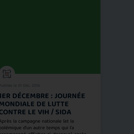
Publiée le 
Publiée le 01 Déc. 2016
1​0 DE
1ER DÉCEMBRE : JOURNÉE
RENCO
MONDIALE DE LUTTE
PARIS,
CONTRE LE VIH / SIDA
​1​​0 de c
Après la campagne nationale (et la
chorales d
polémique d'un autre temps qui l'a