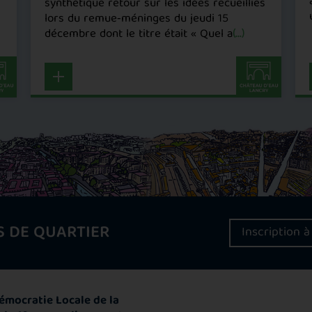
synthétique retour sur les idées recueillies
lors du remue‑méninges du jeudi 15
décembre dont le titre était « Quel a
(...)
S DE QUARTIER
Inscription à
émocratie Locale de la