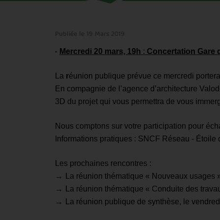
Publiée le 19 Mars 2019
•
Mercredi
20
m
ars, 19h
:
Concertation Gare 
La
r
éunion publique prévue ce mercredi portera 
En compagnie de l’agence d’architecture Valod
3D du projet qui vous permettra de vous immerg
Nous comptons sur votre participation pour écha
Informations pratiques : SNCF Réseau -
Étoile 
Les prochaines rencontres :
→
La réunion thématique « Nouveaux usages »,
→
La réunion thématique « Conduite des travaux
→
La réunion publique de synthèse, le vendredi