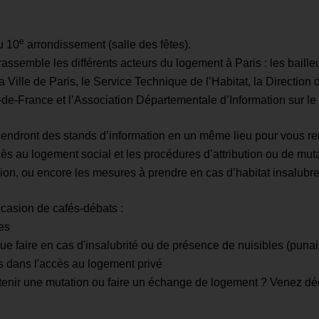
e
u 10
arrondissement (salle des fêtes).
assemble les différents acteurs du logement à Paris : les baille
 Ville de Paris, le Service Technique de l’Habitat, la Direction 
le-de-France et l’Association Départementale d’Information sur l
t tiendront des stands d’information en un même lieu pour vous 
ès au logement social et les procédures d’attribution ou de mut
sion, ou encore les mesures à prendre en cas d’habitat insalubre
casion de cafés-débats :
es
que faire en cas d'insalubrité ou de présence de nuisibles (puna
ns dans l'accès au logement privé
enir une mutation ou faire un échange de logement ? Venez déc