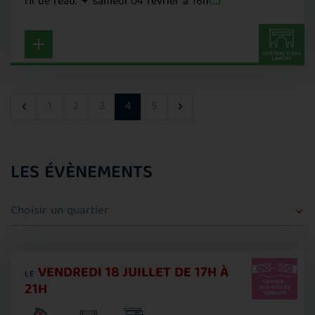
fil de l'eau. ✦ samedi 04 février à 16h
(...)
‹
›
1
2
3
4
5
LES ÉVÈNEMENTS
Quartier
VENDREDI 18 JUILLET DE 17H À
LE
21H