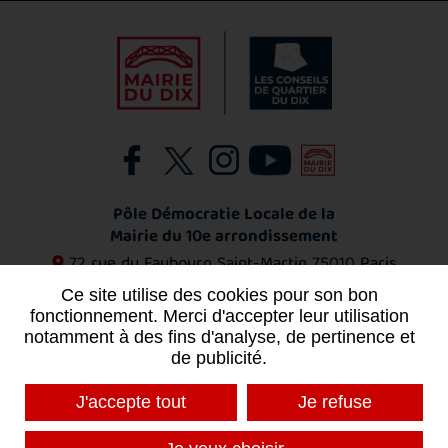
Pôle Démocratie Locale de la
Mairie du 10e arrondissement
72 rue du Faubourg Saint-Martin
75010 Paris
01 53 72 11 53
Ce site utilise des cookies pour son bon
fonctionnement. Merci d'accepter leur utilisation
notamment à des fins d'analyse, de pertinence et
Contact
de publicité.
J'accepte tout
Je refuse
MENTIONS LÉGALES
PLAN DU SITE