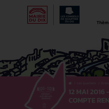
Thèm
Les quartiers
Grang
12 MAI 201
COMPTE RE