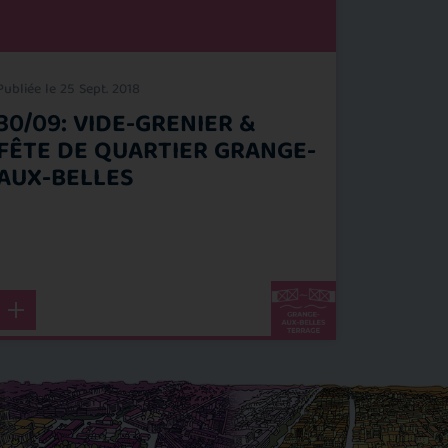
Publiée le 25 Sept. 2018
Publiée le 1
30/09: VIDE-GRENIER &
ASSOC
FÊTE DE QUARTIER GRANGE-
QUART
AUX-BELLES
DERNI
QUARTI