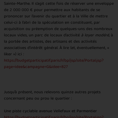
Sainte-Marthe. Il s’agit cette fois de réserver une enveloppe
de 2 000 000 € pour permettre aux habitants de se
prononcer sur l’avenir du quartier et à la Ville de mettre
celui-ci à l’abri de la spéculation en constituant, par
acquisition ou préemption de quelques-uns des nombreux
locaux vides, un parc de locaux d’activité
à loyer modéré
, à
la portée des artistes, des artisans et des activités
associatives d’intérêt général. À lire (et, éventuellement, «
liker ») ici :
https://budgetparticipatif.paris.fr/bp/jsp/site/Portal.jsp?
page=idee&campagne=G&idee=827
Jusqu’à présent, nous relevons quinze autres projets
concernant peu ou prou le quartier :
Une piste cyclable avenue Vellefaux et Parmentier
https://budgetparticipatif.paris.fr/bp/jsp/site/Portal.jsp?