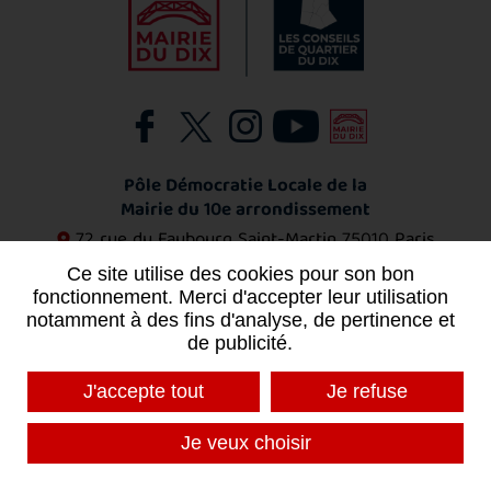
Pôle Démocratie Locale de la
Mairie du 10e arrondissement
72 rue du Faubourg Saint-Martin
75010 Paris
01 53 72 11 53
Ce site utilise des cookies pour son bon
fonctionnement. Merci d'accepter leur utilisation
notamment à des fins d'analyse, de pertinence et
Contact
de publicité.
J'accepte tout
Je refuse
MENTIONS LÉGALES
PLAN DU SITE
Je veux choisir
DONNÉES PERSONNELLES