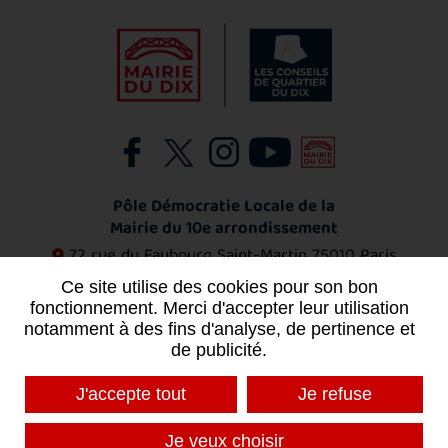
Pôle Démocratie Locale de la
Mairie du 10e arrondissement
72 rue du Faubourg Saint-Martin
75010 Paris
01 53 72 11 53
Ce site utilise des cookies pour son bon
fonctionnement. Merci d'accepter leur utilisation
notamment à des fins d'analyse, de pertinence et
Contact
de publicité.
J'accepte tout
Je refuse
MENTIONS LÉGALES
PLAN DU SITE
Je veux choisir
DONNÉES PERSONNELLES