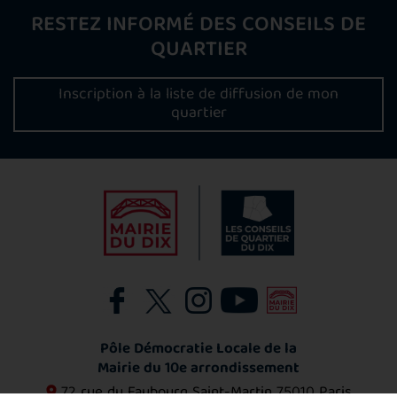
RESTEZ INFORMÉ DES CONSEILS DE
QUARTIER
Inscription à la liste de diffusion de mon
quartier
Pôle Démocratie Locale de la
Mairie du 10e arrondissement
72 rue du Faubourg Saint-Martin
75010 Paris