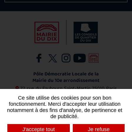
Pôle Démocratie Locale de la
Mairie du 10e arrondissement
72 rue du Faubourg Saint-Martin
75010 Paris
01 53 72 11 53
Ce site utilise des cookies pour son bon
fonctionnement. Merci d'accepter leur utilisation
notamment à des fins d'analyse, de pertinence et
Contact
de publicité.
J'accepte tout
Je refuse