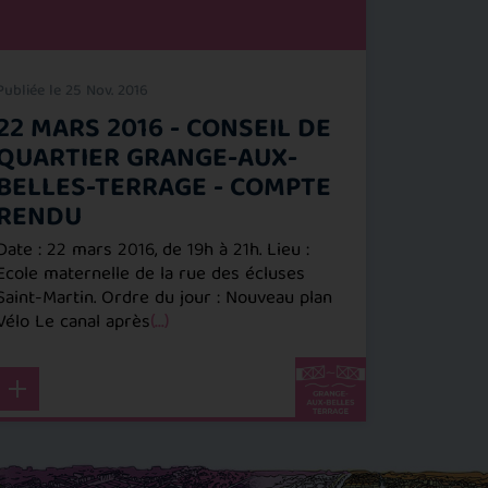
Publiée le 25 Nov. 2016
Publiée le 2
22 MARS 2016 - CONSEIL DE
30/09
QUARTIER GRANGE-AUX-
FÊTE 
BELLES-TERRAGE - COMPTE
AUX-B
RENDU
VENEZ NO
ET A LA 
Date : 22 mars 2016, de 19h à 21h. Lieu :
GRANGE-A
Ecole maternelle de la rue des écluses
la fête d
Saint-Martin. Ordre du jour : Nouveau plan
j
(...)
Vélo Le canal après
(...)