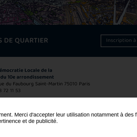
S DE QUARTIER
Inscription à
émocratie Locale de la
 du 10e arrondissement
ue du Faubourg Saint-Martin
75010 Paris
3 72 11 53
tact
ment. Merci d'accepter leur utilisation notamment à des f
rtinence et de publicité.
sonnelles