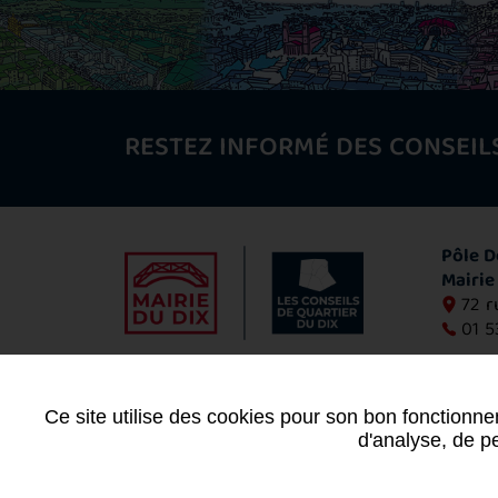
RESTEZ INFORMÉ DES CONSEIL
Pôle D
Mairie
72 r
01 5
Con
Ce site utilise des cookies pour son bon fonctionne
d'analyse, de pe
Mentions légales
-
Plan du site
-
Données per