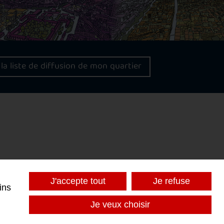
 la liste de diffusion de mon quartier
J'accepte tout
Je refuse
ins
Je veux choisir