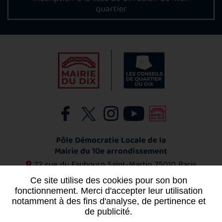
quartier
Pôle Démocratie Locale de la
Mairie du 10e arrondissement
72 rue du Faubourg Saint-Martin
75010 Paris
01 53 72 11 53
Ce site utilise des cookies pour son bon
fonctionnement. Merci d'accepter leur utilisation
notamment à des fins d'analyse, de pertinence et
Contact
de publicité.